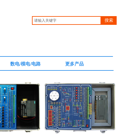
搜索
数电/模电/电路
更多产品